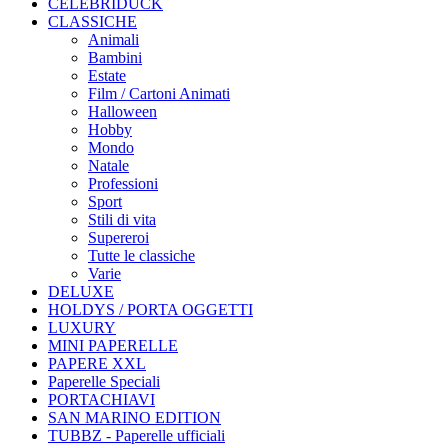
CELEBRIDUCK
CLASSICHE
Animali
Bambini
Estate
Film / Cartoni Animati
Halloween
Hobby
Mondo
Natale
Professioni
Sport
Stili di vita
Supereroi
Tutte le classiche
Varie
DELUXE
HOLDYS / PORTA OGGETTI
LUXURY
MINI PAPERELLE
PAPERE XXL
Paperelle Speciali
PORTACHIAVI
SAN MARINO EDITION
TUBBZ - Paperelle ufficiali