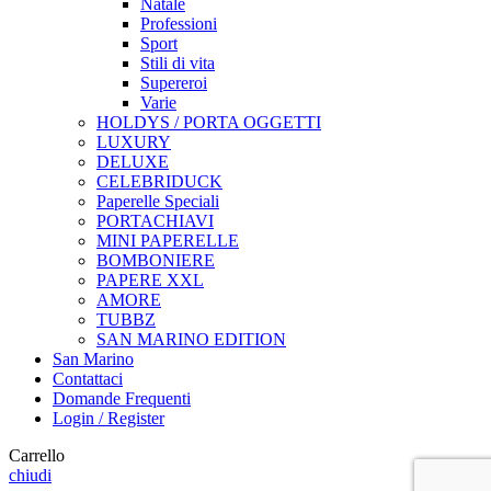
Natale
Professioni
Sport
Stili di vita
Supereroi
Varie
HOLDYS / PORTA OGGETTI
LUXURY
DELUXE
CELEBRIDUCK
Paperelle Speciali
PORTACHIAVI
MINI PAPERELLE
BOMBONIERE
PAPERE XXL
AMORE
TUBBZ
SAN MARINO EDITION
San Marino
Contattaci
Domande Frequenti
Login / Register
Carrello
chiudi