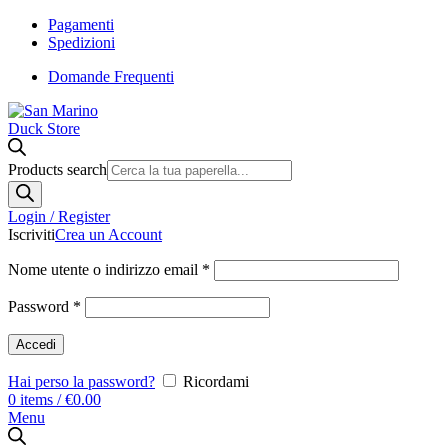
Pagamenti
Spedizioni
Domande Frequenti
Products search
Login / Register
Iscriviti
Crea un Account
Nome utente o indirizzo email
*
Password
*
Accedi
Hai perso la password?
Ricordami
0
items
/
€
0.00
Menu