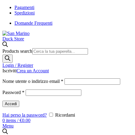
Pagamenti
Spedizioni
Domande Frequenti
Products search
Login / Register
Iscriviti
Crea un Account
Nome utente o indirizzo email
*
Password
*
Accedi
Hai perso la password?
Ricordami
0
items
/
€
0.00
Menu