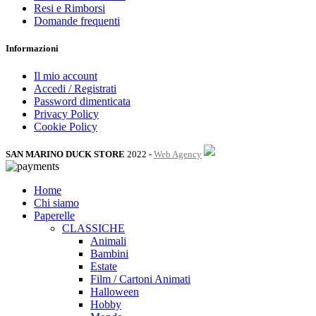
Resi e Rimborsi
Domande frequenti
Informazioni
Il mio account
Accedi / Registrati
Password dimenticata
Privacy Policy
Cookie Policy
SAN MARINO DUCK STORE
2022 -
Web Agency
Home
Chi siamo
Paperelle
CLASSICHE
Animali
Bambini
Estate
Film / Cartoni Animati
Halloween
Hobby