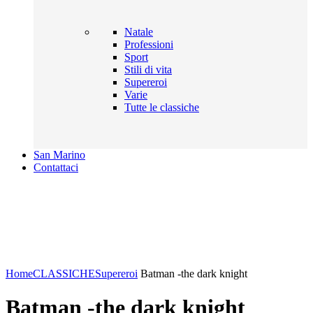
Natale
Professioni
Sport
Stili di vita
Supereroi
Varie
Tutte le classiche
San Marino
Contattaci
Click to enlarge
Home
CLASSICHE
Supereroi
Batman -the dark knight
Batman -the dark knight