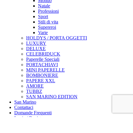
Mondo
Natale
Professioni
Sport
Stili di vita
Supereroi
Varie
HOLDYS / PORTA OGGETTI
LUXURY
DELUXE
CELEBRIDUCK
Paperelle Speciali
PORTACHIAVI
MINI PAPERELLE
BOMBONIERE
PAPERE XXL
AMORE
TUBBZ
SAN MARINO EDITION
San Marino
Contattaci
Domande Frequenti
Login / Register
Carrello