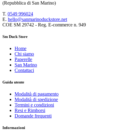
(Repubblica di San Marino)
T.
0549 9
96024
E.
hello@sanmarinoduckstore.net
COE SM 29742 - Reg. E-commerce n. 949
Sm Duck Store
Home
Chi siamo
Paperelle
San Marino
Contattaci
Guida utente
Modalità di pagamento
Modalità di spedizione
Termini e condizioni
Resi e Rimborsi
Domande frequenti
Informazioni