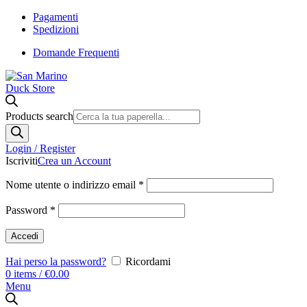
Pagamenti
Spedizioni
Domande Frequenti
Products search
Login / Register
Iscriviti
Crea un Account
Nome utente o indirizzo email
*
Password
*
Accedi
Hai perso la password?
Ricordami
0
items
/
€
0.00
Menu