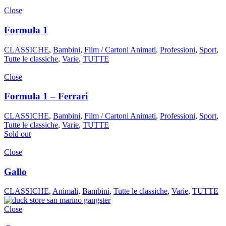
Close
Formula 1
CLASSICHE
,
Bambini
,
Film / Cartoni Animati
,
Professioni
,
Sport
,
Tutte le classiche
,
Varie
,
TUTTE
Close
Formula 1 – Ferrari
CLASSICHE
,
Bambini
,
Film / Cartoni Animati
,
Professioni
,
Sport
,
Tutte le classiche
,
Varie
,
TUTTE
Sold out
Close
Gallo
CLASSICHE
,
Animali
,
Bambini
,
Tutte le classiche
,
Varie
,
TUTTE
Close