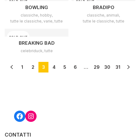
SOLD OUT
SOLD OUT
BOWLING
BRADIPO
classiche
,
hobby
,
classiche
,
animali
,
tutte le classiche
,
varie
,
tutte
tutte le classiche
,
tutte
SOLD OUT
BREAKING BAD
celebriduck
,
tutte
1
2
3
4
5
6
…
29
30
31
Facebook
Instagram
CONTATTI