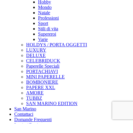
Hobby
Mondo
Natale
Professioni
Sport
Stili di vita
Supereroi
Varie
HOLDYS / PORTA OGGETTI
LUXURY
DELUXE
CELEBRIDUCK
Paperelle Speciali
PORTACHIAVI
MINI PAPERELLE
BOMBONIERE
PAPERE XXL
AMORE
TUBBZ
SAN MARINO EDITION
San Marino
Contattaci
Domande Frequenti
Login / Register