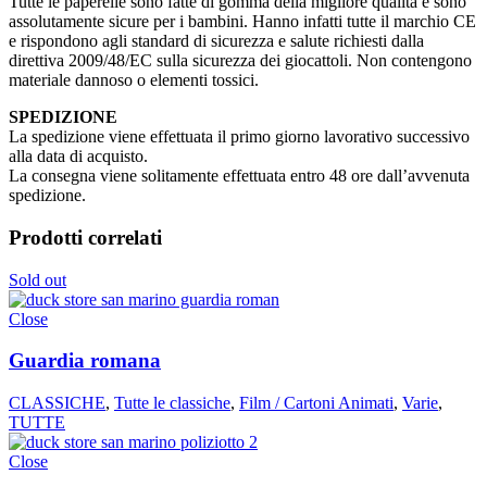
Tutte le paperelle sono fatte di gomma della migliore qualità e sono
assolutamente sicure per i bambini. Hanno infatti tutte il marchio CE
e rispondono agli standard di sicurezza e salute richiesti dalla
direttiva 2009/48/EC sulla sicurezza dei giocattoli. Non contengono
materiale dannoso o elementi tossici.
SPEDIZIONE
La spedizione viene effettuata il primo giorno lavorativo successivo
alla data di acquisto.
La consegna viene solitamente effettuata entro 48 ore dall’avvenuta
spedizione.
Prodotti correlati
Sold out
Close
Guardia romana
CLASSICHE
,
Tutte le classiche
,
Film / Cartoni Animati
,
Varie
,
TUTTE
Close