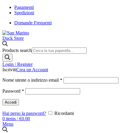
Pagamenti
Spedizioni
Domande Frequenti
Products search
Login / Register
Iscriviti
Crea un Account
Nome utente o indirizzo email
*
Password
*
Accedi
Hai perso la password?
Ricordami
0
items
/
€
0.00
Menu