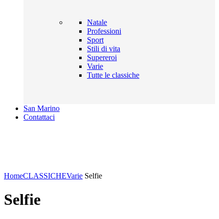
Natale
Professioni
Sport
Stili di vita
Supereroi
Varie
Tutte le classiche
San Marino
Contattaci
Click to enlarge
Home
CLASSICHE
Varie
Selfie
Selfie