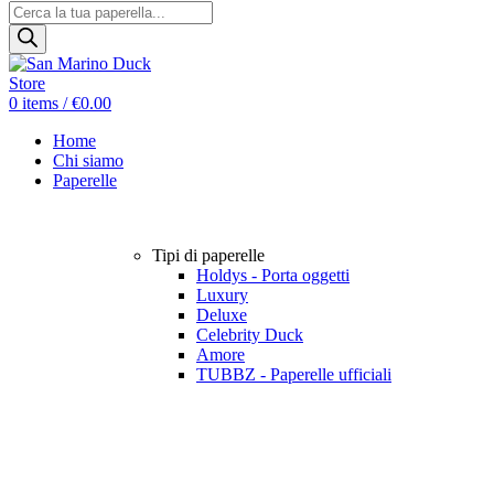
Products
search
0
items
/
€
0.00
Home
Chi siamo
Paperelle
Tipi di paperelle
Holdys - Porta oggetti
Luxury
Deluxe
Celebrity Duck
Amore
TUBBZ - Paperelle ufficiali