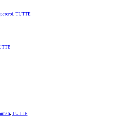
pereroi
,
TUTTE
UTTE
nimati
,
TUTTE