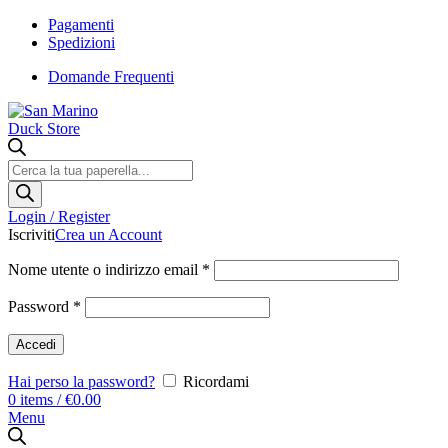
Pagamenti
Spedizioni
Domande Frequenti
Products
search
Login / Register
Iscriviti
Crea un Account
Nome utente o indirizzo email
*
Password
*
Accedi
Hai perso la password?
Ricordami
0
items
/
€
0.00
Menu