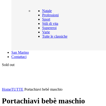
Natale
Professioni
Sport
Stili di vita
Supereroi
Varie
Tutte le classiche
San Marino
Contattaci
Sold out
Click to enlarge
Home
TUTTE
Portachiavi bebè maschio
Portachiavi bebè maschio