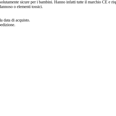
olutamente sicure per i bambini. Hanno infatti tutte il marchio CE e risp
annoso o elementi tossici.
a data di acquisto.
pedizione.