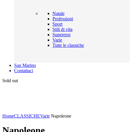
Natale
Professioni
Sport
Stili di vita
Supereroi
Varie
Tutte le classiche
San Marino
Contattaci
Sold out
Click to enlarge
Home
CLASSICHE
Varie
Napoleone
Napoleone