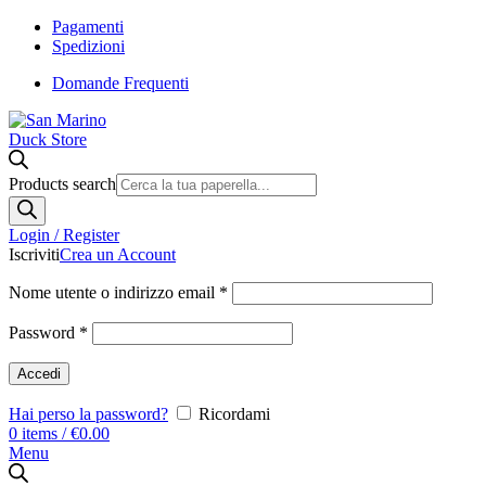
Pagamenti
Spedizioni
Domande Frequenti
Products search
Login / Register
Iscriviti
Crea un Account
Nome utente o indirizzo email
*
Password
*
Accedi
Hai perso la password?
Ricordami
0
items
/
€
0.00
Menu