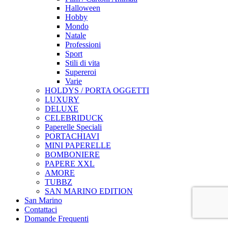
Halloween
Hobby
Mondo
Natale
Professioni
Sport
Stili di vita
Supereroi
Varie
HOLDYS / PORTA OGGETTI
LUXURY
DELUXE
CELEBRIDUCK
Paperelle Speciali
PORTACHIAVI
MINI PAPERELLE
BOMBONIERE
PAPERE XXL
AMORE
TUBBZ
SAN MARINO EDITION
San Marino
Contattaci
Domande Frequenti
Login / Register