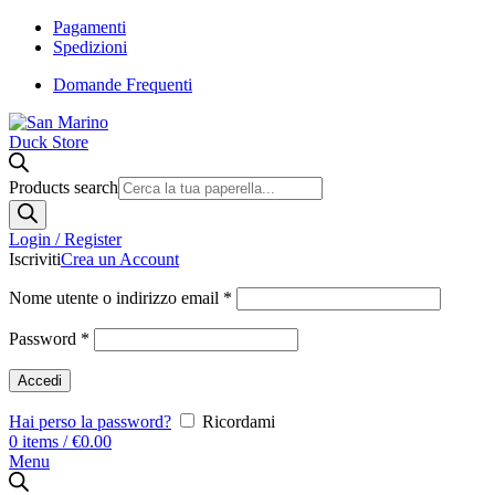
Pagamenti
Spedizioni
Domande Frequenti
Products search
Login / Register
Iscriviti
Crea un Account
Nome utente o indirizzo email
*
Password
*
Accedi
Hai perso la password?
Ricordami
0
items
/
€
0.00
Menu