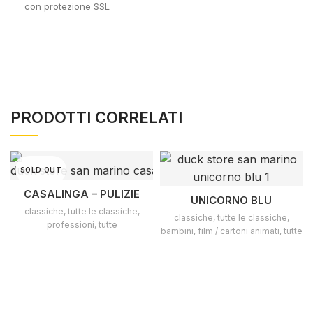
con protezione SSL
PRODOTTI CORRELATI
SOLD OUT
CASALINGA – PULIZIE
UNICORNO BLU
classiche
,
tutte le classiche
,
classiche
,
tutte le classiche
,
professioni
,
tutte
bambini
,
film / cartoni animati
,
tutte