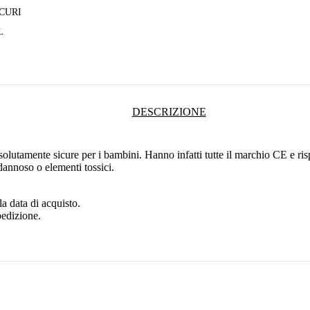
CURI
L
DESCRIZIONE
olutamente sicure per i bambini. Hanno infatti tutte il marchio CE e risp
annoso o elementi tossici.
a data di acquisto.
pedizione.