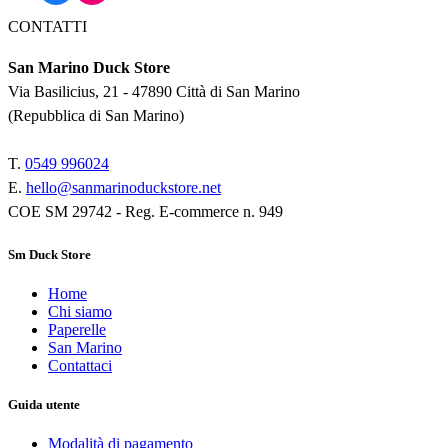
CONTATTI
San Marino Duck Store
Via Basilicius, 21 - 47890 Città di San Marino
(Repubblica di San Marino)
T.
0549 9
96024
E.
hello@sanmarinoduckstore.net
COE SM 29742 - Reg. E-commerce n. 949
Sm Duck Store
Home
Chi siamo
Paperelle
San Marino
Contattaci
Guida utente
Modalità di pagamento