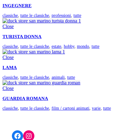
INGEGNERE
classiche
,
tutte le classiche
,
professioni
,
tutte
Close
TURISTA DONNA
classiche
,
tutte le classiche
,
estate
,
hobby
,
mondo
,
tutte
Close
LAMA
classiche
,
tutte le classiche
,
animali
,
tutte
Close
GUARDIA ROMANA
classiche
,
tutte le classiche
,
film / cartoni animati
,
varie
,
tutte
Facebook
Instagram