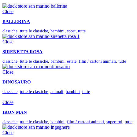
Close
BALLERINA
classiche
,
tutte le classiche
,
bambini
,
sport
,
tutte
Close
SIRENETTA ROSA
classiche
,
tutte le classiche
,
bambini
,
estate
,
film / cartoni animati
,
tutte
Close
DINOSAURO
classiche
,
tutte le classiche
,
animali
,
bambini
,
tutte
Close
IRON MAN
classiche
,
tutte le classiche
,
bambini
,
film / cartoni animati
,
supereroi
,
tutte
Close