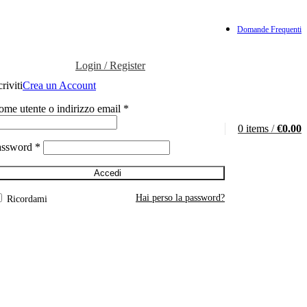
Domande Frequenti
Login / Register
criviti
Crea un Account
me utente o indirizzo email
*
0
items
/
€
0.00
assword
*
Accedi
Hai perso la password?
Ricordami