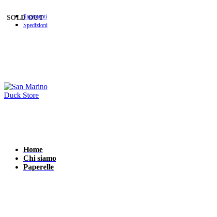
Pagamenti
SOLD OUT
Spedizioni
Home
Chi siamo
Paperelle
Tipi di paperelle
Holdys - Porta oggetti