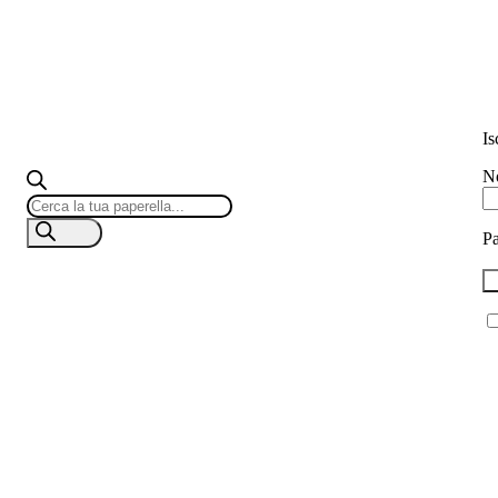
Is
No
Products
search
P