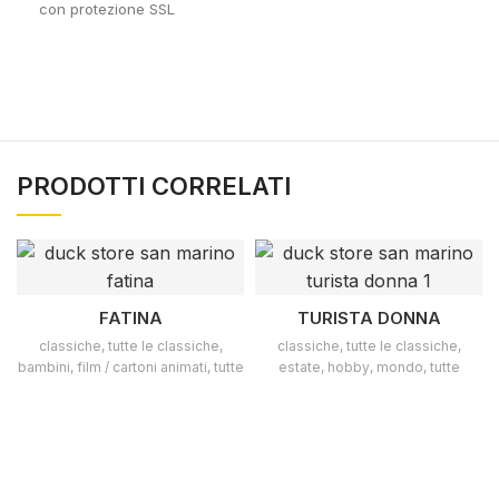
con protezione SSL
PRODOTTI CORRELATI
FATINA
TURISTA DONNA
classiche
,
tutte le classiche
,
classiche
,
tutte le classiche
,
bambini
,
film / cartoni animati
,
tutte
estate
,
hobby
,
mondo
,
tutte