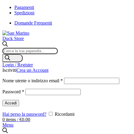
Pagamenti
Spedizioni
Domande Frequenti
Products
search
Login / Register
Iscriviti
Crea un Account
Nome utente o indirizzo email
*
Password
*
Accedi
Hai perso la password?
Ricordami
0
items
/
€
0.00
Menu