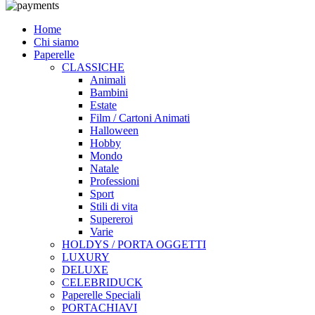
Home
Chi siamo
Paperelle
CLASSICHE
Animali
Bambini
Estate
Film / Cartoni Animati
Halloween
Hobby
Mondo
Natale
Professioni
Sport
Stili di vita
Supereroi
Varie
HOLDYS / PORTA OGGETTI
LUXURY
DELUXE
CELEBRIDUCK
Paperelle Speciali
PORTACHIAVI