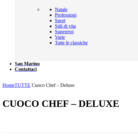
Natale
Professioni
Sport
Stili di vita
Supereroi
Varie
Tutte le classiche
San Marino
Contattaci
Click to enlarge
Home
TUTTE
Cuoco Chef – Deluxe
CUOCO CHEF – DELUXE