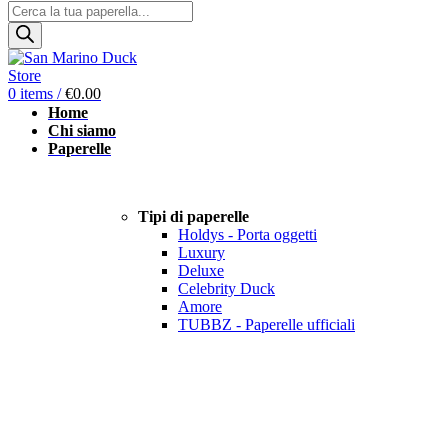
Products
search
0
items
/
€
0.00
Home
Chi siamo
Paperelle
Tipi di paperelle
Holdys - Porta oggetti
Luxury
Deluxe
Celebrity Duck
Amore
TUBBZ - Paperelle ufficiali