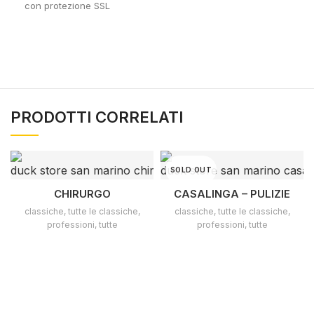
con protezione SSL
PRODOTTI CORRELATI
SOLD OUT
CHIRURGO
CASALINGA – PULIZIE
classiche
,
tutte le classiche
,
classiche
,
tutte le classiche
,
professioni
,
tutte
professioni
,
tutte