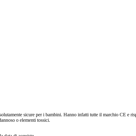
olutamente sicure per i bambini. Hanno infatti tutte il marchio CE e risp
annoso o elementi tossici.
a data di acquisto.