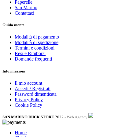
Paperelle
San Marino
Contattaci
Guida utente
Modalità di pagamento
Modalità di spedizione
Termini e condizioni
Resi e Rimborsi
Domande frequenti
Informazioni
Il mio account
Accedi / Registrati
Password dimenticata
Privacy Policy
Cookie Policy
SAN MARINO DUCK STORE
2022 -
Web Agency
Home