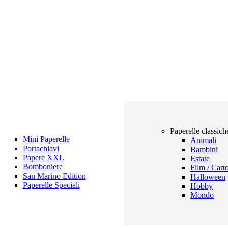
Paperelle classich
Mini Paperelle
Animali
Portachiavi
Bambini
Papere XXL
Estate
Bomboniere
Film / Cart
San Marino Edition
Halloween
Paperelle Speciali
Hobby
Mondo