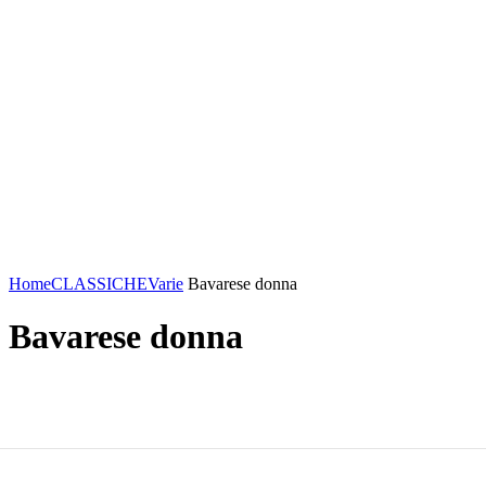
Click to enlarge
Home
CLASSICHE
Varie
Bavarese donna
Bavarese donna