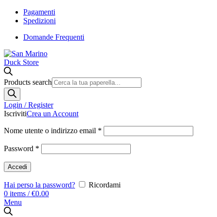
Pagamenti
Spedizioni
Domande Frequenti
Products search
Login / Register
Iscriviti
Crea un Account
Nome utente o indirizzo email
*
Password
*
Accedi
Hai perso la password?
Ricordami
0
items
/
€
0.00
Menu