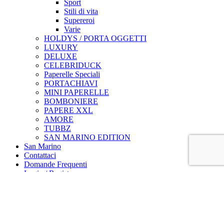
Sport
Stili di vita
Supereroi
Varie
HOLDYS / PORTA OGGETTI
LUXURY
DELUXE
CELEBRIDUCK
Paperelle Speciali
PORTACHIAVI
MINI PAPERELLE
BOMBONIERE
PAPERE XXL
AMORE
TUBBZ
SAN MARINO EDITION
San Marino
Contattaci
Domande Frequenti
Login / Register
Carrello
chiudi
E-COMMERCE MOMENTANEAMENTE DISATTIVATO