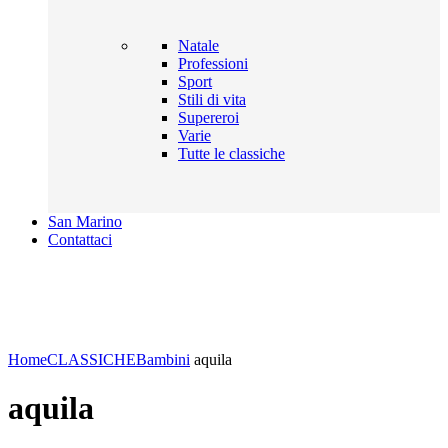
Natale
Professioni
Sport
Stili di vita
Supereroi
Varie
Tutte le classiche
San Marino
Contattaci
Click to enlarge
Home
CLASSICHE
Bambini
aquila
aquila